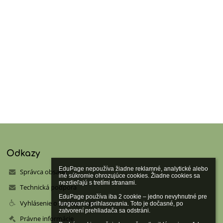
Odkazy
EduPage nepoužíva žiadne reklamné, analytické alebo 
Správca obsahu
iné súkromie ohrozujúce cookies. Žiadne cookies sa 
nezdieľajú s tretími stranami.

Technická podpora
EduPage používa iba 2 cookie – jedno nevyhnutné pre 
Vyhlásenie o prístupnosti
fungovanie prihlasovania. Toto je dočasné, po 
zatvorení prehliadača sa odstráni.

Právne informácie