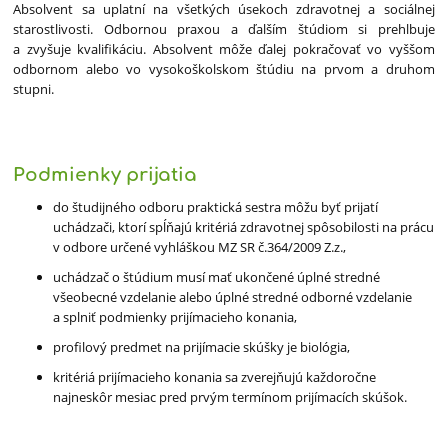
Absolvent sa uplatní na všetkých úsekoch zdravotnej a sociálnej
starostlivosti. Odbornou praxou a ďalším štúdiom si prehlbuje
a zvyšuje kvalifikáciu. Absolvent môže ďalej pokračovať vo vyššom
odbornom alebo vo vysokoškolskom štúdiu na prvom a druhom
stupni.
Podmienky prijatia
do študijného odboru praktická sestra môžu byť prijatí
uchádzači, ktorí spĺňajú kritériá zdravotnej spôsobilosti na prácu
v odbore určené vyhláškou MZ SR č.364/2009 Z.z.,
uchádzač o štúdium musí mať ukončené úplné stredné
všeobecné vzdelanie alebo úplné stredné odborné vzdelanie
a splniť podmienky prijímacieho konania,
profilový predmet na prijímacie skúšky je biológia,
kritériá prijímacieho konania sa zverejňujú každoročne
najneskôr mesiac pred prvým termínom prijímacích skúšok.