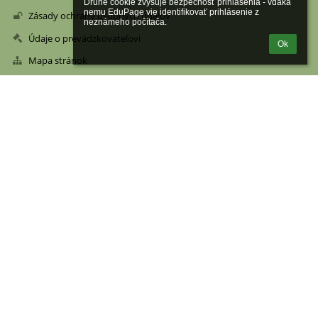
Druhé cookie zvyšuje bezpečnosť prihlásenia - vďaka 
nemu EduPage vie identifikovať prihlásenie z 
Zásady ochrany osobných údajov
neznámeho počítača.
Údaje o prevádzkovateľovi
Ok
Mapa stránok
Kontakty
Stredná zdravotnícka škola, Levočská 5, Poprad
skola@szspp.sk
Levočská 5
058 01 Poprad
Slovakia
IČO: 00606791
DIČ: 2020651732
EDUID: 100012442
sekretariát: 052/7722704
riaditeľ školy: 0905 501 351 (riaditel@szspp.sk)
ekonóm školy: 052/7895651 (ekonom@szspp.sk)