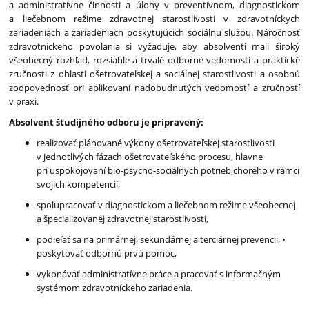
a administratívne činnosti a úlohy v preventívnom, diagnostickom
sestra
a liečebnom režime zdravotnej starostlivosti v zdravotníckych
zariadeniach a zariadeniach poskytujúcich sociálnu službu. Náročnosť
zdravotníckeho povolania si vyžaduje, aby absolventi mali široký
všeobecný rozhľad, rozsiahle a trvalé odborné vedomosti a praktické
zručnosti z oblasti ošetrovateľskej a sociálnej starostlivosti a osobnú
zodpovednosť pri aplikovaní nadobudnutých vedomostí a zručností
v praxi.
Absolvent študijného odboru je pripravený:
realizovať plánované výkony ošetrovateľskej starostlivosti
v jednotlivých fázach ošetrovateľského procesu, hlavne
pri uspokojovaní bio-psycho-sociálnych potrieb chorého v rámci
svojich kompetencií,
spolupracovať v diagnostickom a liečebnom režime všeobecnej
a špecializovanej zdravotnej starostlivosti,
podieľať sa na primárnej, sekundárnej a terciárnej prevencii, •
poskytovať odbornú prvú pomoc,
vykonávať administratívne práce a pracovať s informačným
systémom zdravotníckeho zariadenia.