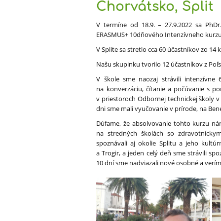
Chorvátsko, Split
rok
V termíne od 18.9. – 27.9.2022 sa PhDr
2022/2023
ERASMUS+ 10dňového Intenzívneho kurzu an
V Splite sa stretlo cca 60 účastníkov zo 14 k
Našu skupinku tvorilo 12 účastníkov z Poľs
V škole sme naozaj strávili intenzívne
na konverzáciu, čítanie a počúvanie s po
v priestoroch Odbornej technickej školy v
dni sme mali vyučovanie v prírode, na Ben
Dúfame, že absolvovanie tohto kurzu nám 
na stredných školách so zdravotníckym
spoznávali aj okolie Splitu a jeho kultú
a Trogir, a jeden celý deň sme strávili s
10 dní sme nadviazali nové osobné a verím