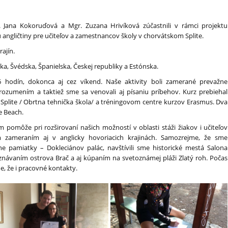
. Jana Kokoruďová a Mgr. Zuzana Hrivíková zúčastnili v rámci projektu
gličtiny pre učiteľov a zamestnancov školy v chorvátskom Splite.
rajín.
ka, Švédska, Španielska, Českej republiky a Estónska.
 6 hodín, dokonca aj cez víkend. Naše aktivity boli zamerané prevažne
rozumením a taktiež sme sa venovali aj písaniu príbehov. Kurz prebiehal
 Splite / Obrtna tehnička škola/ a tréningovom centre kurzov Erasmus. Dva
e Beach.
pomôže pri rozširovaní našich možností v oblasti stáži žiakov i učiteľov
 zameraním aj v anglicky hovoriacich krajinách. Samozrejme, že sme
rne pamiatky – Dokleciánov palác, navštívili sme historické mestá Salona
poznávaním ostrova Brač a aj kúpaním na svetoznámej pláži Zlatý roh. Počas
e, že i pracovné kontakty.