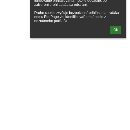
fungovanie prihlasovania. Toto je dočasné, po 
zatvorení prehliadača sa odstráni.

Druhé cookie zvyšuje bezpečnosť prihlásenia - vďaka 
nemu EduPage vie identifikovať prihlásenie z 
neznámeho počítača.
Ok
galéria
ne údaje