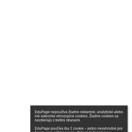
EduPage nepoužíva žiadne reklamné, analytické alebo 
iné súkromie ohrozujúce cookies. Žiadne cookies sa 
nezdieľajú s tretími stranami.

EduPage používa iba 2 cookie – jedno nevyhnutné pre 